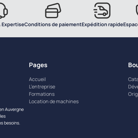
 Expertise
Conditions de paiement
Expédition rapide
Espac
Pages
Bo
Accueil
Cat
L’entreprise
Dév
Formations
Orig
Location de machines
n en Auvergne
les
os besoins.