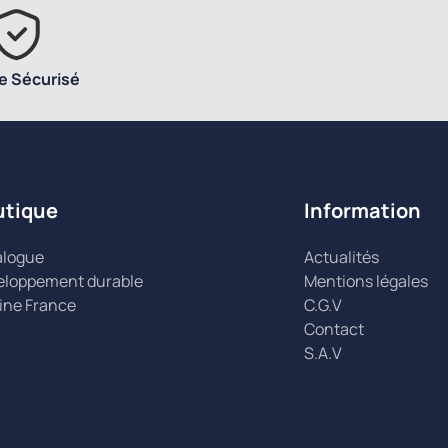
e Sécurisé
utique
Information
alogue
Actualités
eloppement durable
Mentions légales
ine France
C.G.V
Contact
S.A.V