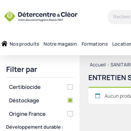
Recherche
pour :
Nos produits
Notre magasin
Formations
Locatio
Accueil
>
SANITAIR
Filter par
ENTRETIEN 
Certibiocide
Aucun produi
Déstockage
Origine France
Développement durable :