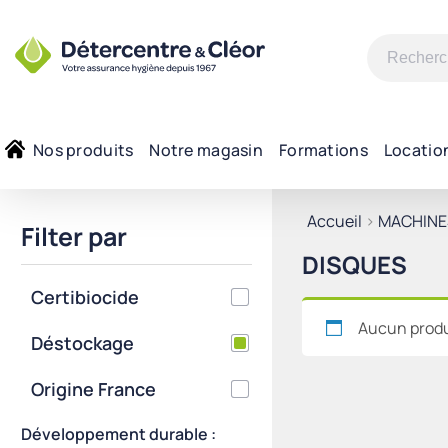
Recherche
pour :
Nos produits
Notre magasin
Formations
Locatio
Accueil
>
MACHINE
Filter par
DISQUES
Certibiocide
Aucun produi
Déstockage
Origine France
Développement durable :