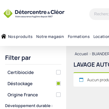
Recherche
pour :
Nos produits
Notre magasin
Formations
Locatio
Accueil
>
BUANDER
Filter par
LAVAGE AUT
Certibiocide
Aucun produi
Déstockage
Origine France
Développement durable :