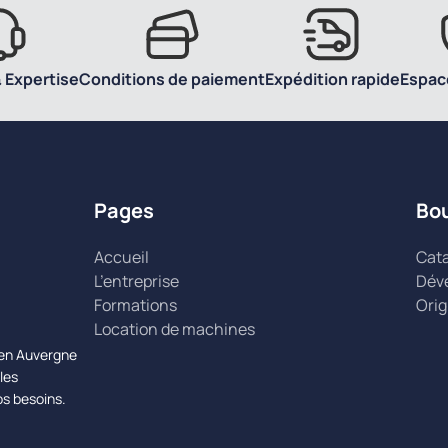
 Expertise
Conditions de paiement
Expédition rapide
Espac
Pages
Bo
Accueil
Cat
L’entreprise
Dév
Formations
Orig
Location de machines
n en Auvergne
les
os besoins.