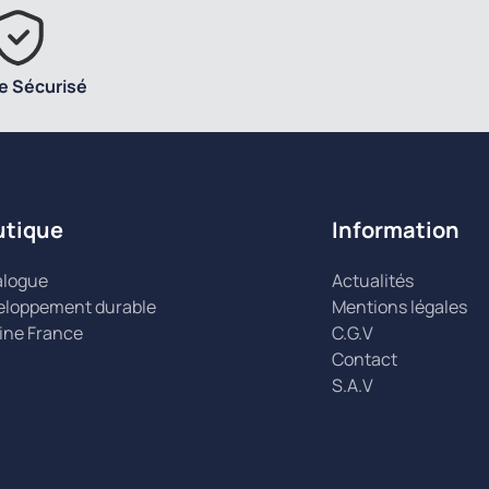
e Sécurisé
utique
Information
alogue
Actualités
eloppement durable
Mentions légales
ine France
C.G.V
Contact
S.A.V