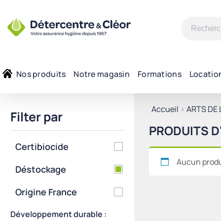
Recherche
pour :
Nos produits
Notre magasin
Formations
Locatio
Accueil
>
ARTS DE 
Filter par
PRODUITS D
Certibiocide
Aucun produi
Déstockage
Origine France
Développement durable :