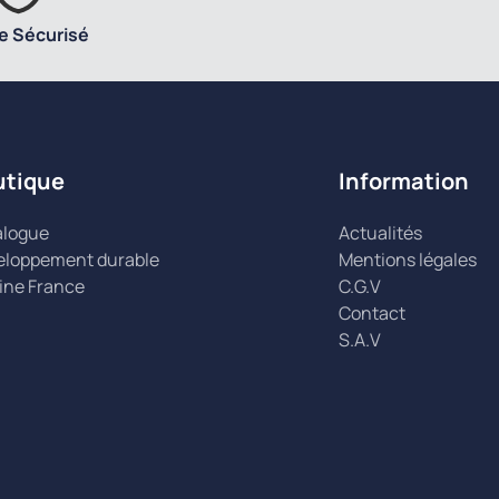
e Sécurisé
utique
Information
alogue
Actualités
eloppement durable
Mentions légales
ine France
C.G.V
Contact
S.A.V