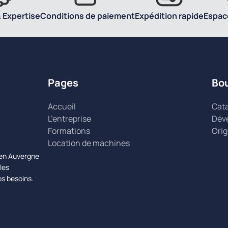
 Expertise
Conditions de paiement
Expédition rapide
Espac
Pages
Bo
Accueil
Cat
L’entreprise
Dév
Formations
Orig
Location de machines
n en Auvergne
les
os besoins.