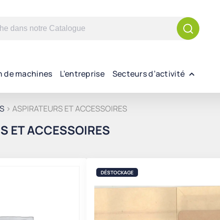
n de machines
L’entreprise
Secteurs d’activité
S
> ASPIRATEURS ET ACCESSOIRES
S ET ACCESSOIRES
Trié
du
plus
DÉSTOCKAGE
récent
au
plus
ancien