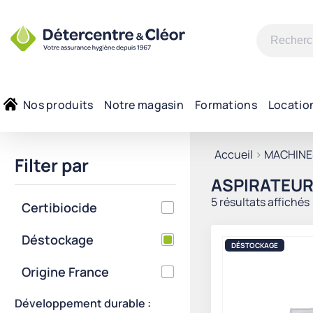
Recherche
pour :
Nos produits
Notre magasin
Formations
Locatio
Accueil
>
MACHINE
Filter par
ASPIRATEUR
5 résultats affichés
Certibiocide
Déstockage
DÉSTOCKAGE
Origine France
Développement durable :