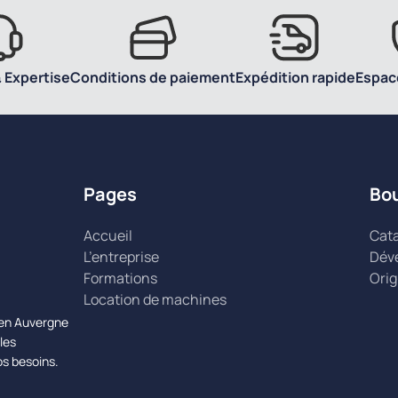
 Expertise
Conditions de paiement
Expédition rapide
Espac
Pages
Bo
Accueil
Cat
L’entreprise
Dév
Formations
Orig
Location de machines
n en Auvergne
les
os besoins.