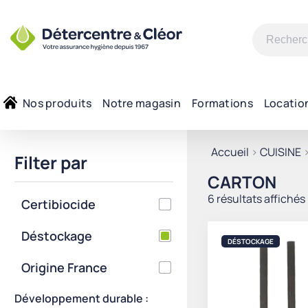
Recherche
pour :
Nos produits
Notre magasin
Formations
Locatio
Accueil
>
CUISINE
Filter par
CARTON
6 résultats affichés
Certibiocide
Déstockage
DÉSTOCKAGE
Origine France
Développement durable :