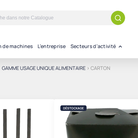
n de machines
L’entreprise
Secteurs d’activité
>
GAMME USAGE UNIQUE ALIMENTAIRE
> CARTON
Trié
du
plus
DÉSTOCKAGE
récent
au
plus
ancien