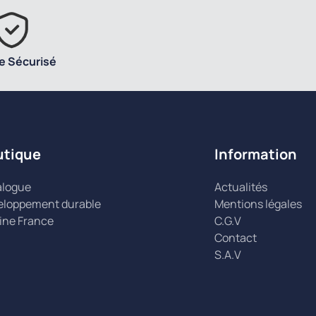
e Sécurisé
utique
Information
alogue
Actualités
eloppement durable
Mentions légales
ine France
C.G.V
Contact
S.A.V