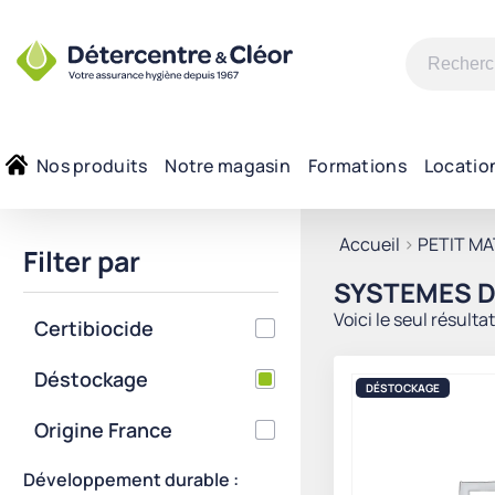
Recherche
pour :
Nos produits
Notre magasin
Formations
Locatio
Accueil
>
PETIT MA
Filter par
SYSTEMES D
Voici le seul résulta
Certibiocide
Déstockage
DÉSTOCKAGE
Origine France
Développement durable :