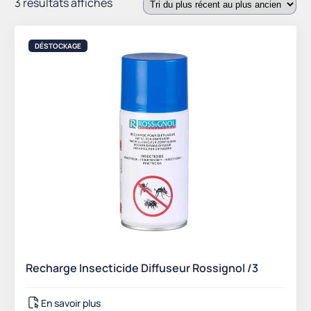
Trié
3 résultats affichés
du
plus
DÉSTOCKAGE
récent
au
plus
ancien
Recharge Insecticide Diffuseur Rossignol /3
En savoir plus