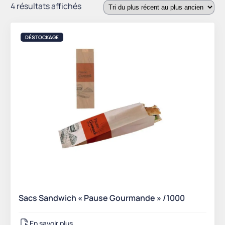
Trié
4 résultats affichés
du
plus
DÉSTOCKAGE
récent
au
plus
ancien
Sacs Sandwich « Pause Gourmande » /1000
En savoir plus