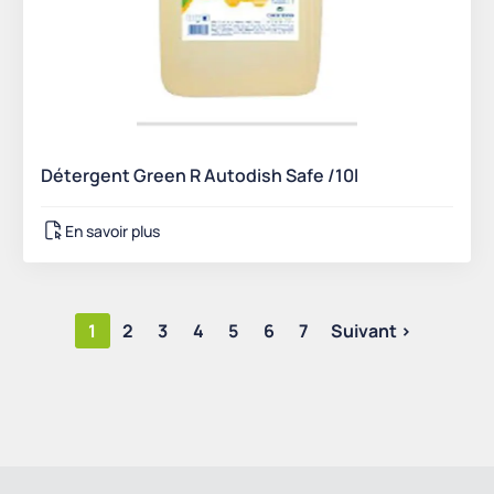
Détergent Green R Autodish Safe /10l
En savoir plus
1
2
3
4
5
6
7
Suivant >