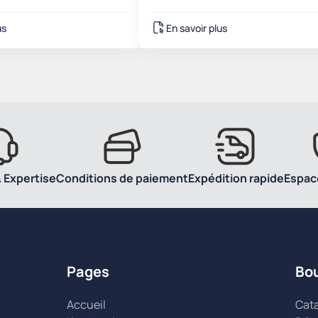
us
En savoir plus
 Expertise
Conditions de paiement
Expédition rapide
Espac
Pages
Bo
Accueil
Cat