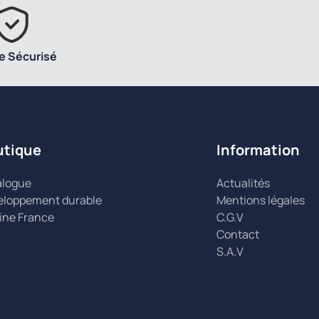
e Sécurisé
utique
Information
alogue
Actualités
eloppement durable
Mentions légales
ine France
C.G.V
Contact
S.A.V