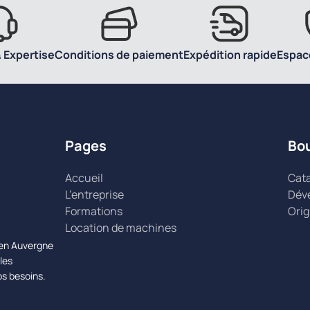
 Expertise
Conditions de paiement
Expédition rapide
Espac
Pages
Bo
Accueil
Cat
L’entreprise
Dév
Formations
Orig
Location de machines
n en Auvergne
les
os besoins.