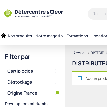
Recherche
pour :
Nos produits
Notre magasin
Formations
Locatio
Accueil
>
DISTRIB
Filter par
DISTRIBUTE
Certibiocide
Aucun produi
Déstockage
Origine France
Développement durable :