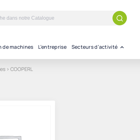
n de machines
L’entreprise
Secteurs d’activité
les > COOPERL
t