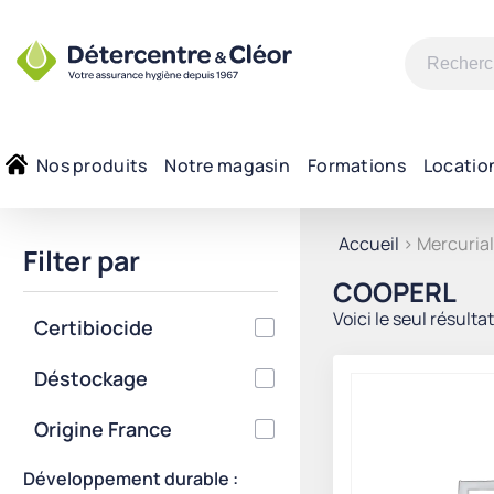
Recherche
pour :
Nos produits
Notre magasin
Formations
Locatio
Accueil
> Mercuria
Filter par
COOPERL
Voici le seul résulta
Certibiocide
Déstockage
Origine France
Développement durable :