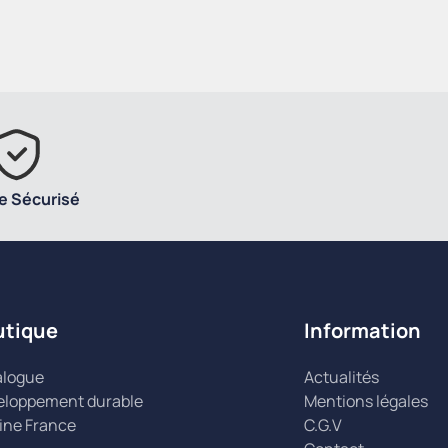
e Sécurisé
utique
Information
alogue
Actualités
eloppement durable
Mentions légales
ine France
C.G.V