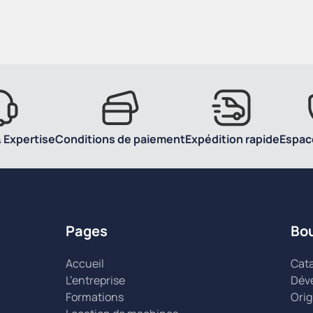
 Expertise
Conditions de paiement
Expédition rapide
Espac
Pages
Bo
Accueil
Cat
L’entreprise
Dév
Formations
Orig