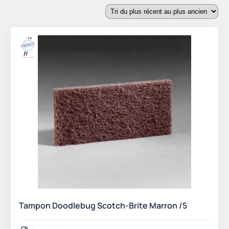
du
plus
récent
au
plus
ancien
Tampon Doodlebug Scotch-Brite Marron /5