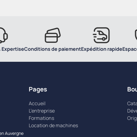
 Expertise
Conditions de paiement
Expédition rapide
Espac
Pages
Bo
Accueil
Cat
L’entreprise
Dév
Formations
Orig
Location de machines
n en Auvergne