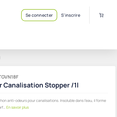
Se connecter
S’inscrire
l
HITGVN18F
 Canalisation Stopper /1l
on anti-odeurs pour canalisations. Insoluble dans l'eau, il forme
urf…
En savoir plus