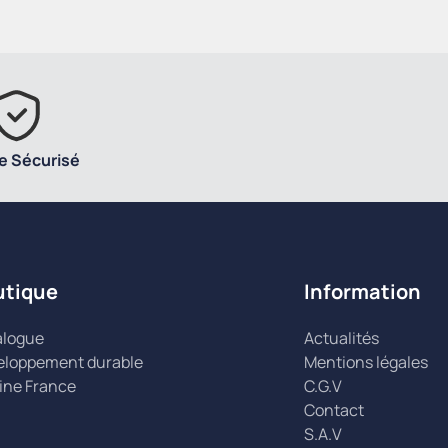
e Sécurisé
utique
Information
alogue
Actualités
eloppement durable
Mentions légales
ine France
C.G.V
Contact
S.A.V