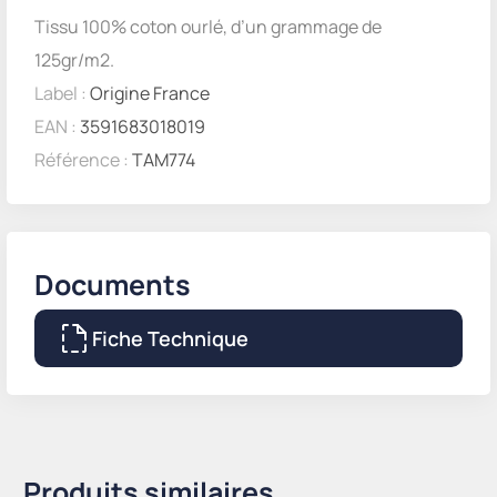
Tissu 100% coton ourlé, d’un grammage de
125gr/m2.
Label :
Origine France
EAN :
3591683018019
Référence :
TAM774
Documents
Fiche Technique
Produits similaires