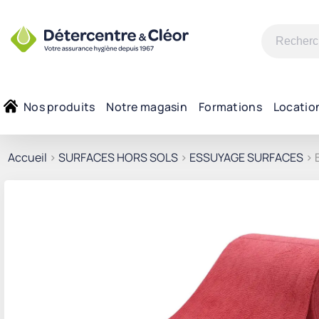
Recherche
pour :
Nos produits
Notre magasin
Formations
Locatio
Accueil
>
SURFACES HORS SOLS
>
ESSUYAGE SURFACES
> 