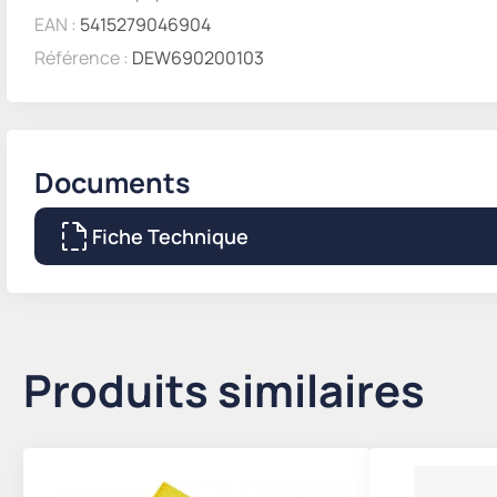
EAN :
5415279046904
Référence :
DEW690200103
Documents
Fiche Technique
Produits similaires