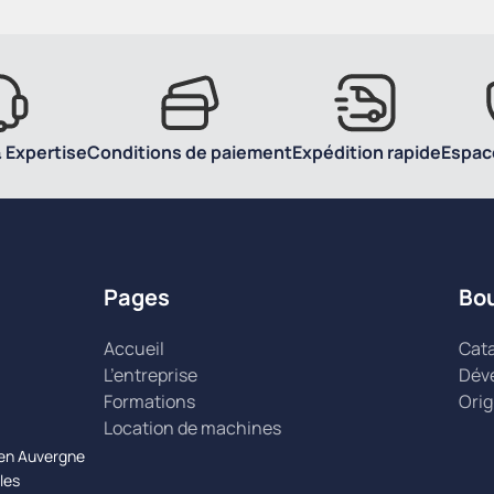
 Expertise
Conditions de paiement
Expédition rapide
Espac
Pages
Bo
Accueil
Cat
L’entreprise
Dév
Formations
Orig
Location de machines
n en Auvergne
les