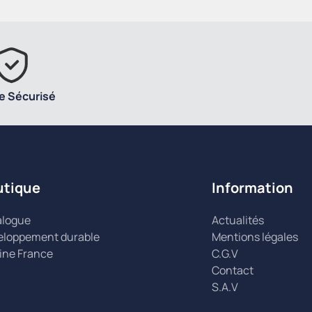
e Sécurisé
utique
Information
alogue
Actualités
eloppement durable
Mentions légales
ine France
C.G.V
Contact
S.A.V