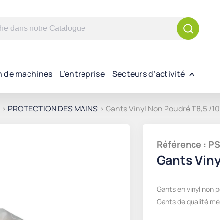
n de machines
L’entreprise
Secteurs d’activité
>
PROTECTION DES MAINS
> Gants Vinyl Non Poudré T8,5 /1
Référence : 
Gants Viny
Gants en vinyl non 
Gants de qualité mé