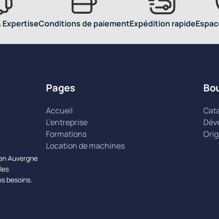
 Expertise
Conditions de paiement
Expédition rapide
Espac
Pages
Bo
Accueil
Cat
L’entreprise
Dév
Formations
Orig
Location de machines
n en Auvergne
les
os besoins.