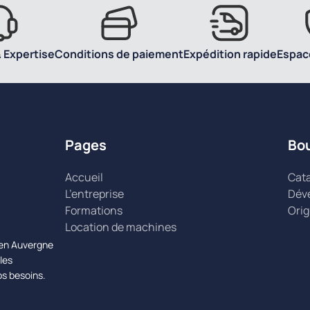
 Expertise
Conditions de paiement
Expédition rapide
Espac
Pages
Bo
Accueil
Cat
L’entreprise
Dév
Formations
Orig
Location de machines
n en Auvergne
les
os besoins.