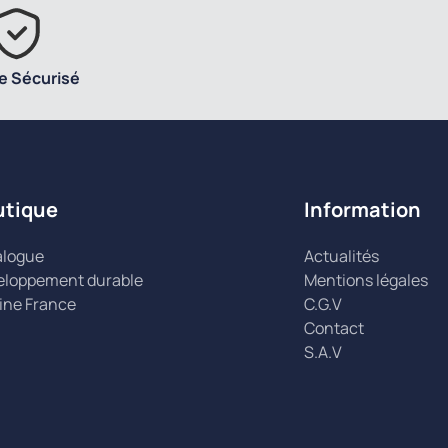
e Sécurisé
utique
Information
alogue
Actualités
eloppement durable
Mentions légales
ine France
C.G.V
Contact
S.A.V