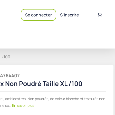
Se connecter
S’inscrire
L /100
PSA764407
x Non Poudré Taille XL /100
rel, ambidextres. Non poudrés, de coleur blanche et texturés non
 ne so…
En savoir plus