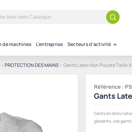
n de machines
L’entreprise
Secteurs d’activité
>
PROTECTION DES MAINS
> Gants Latex Non Poudré Taille X
Référence : 
Gants Late
Gants en latex natu
glissants, ces gants