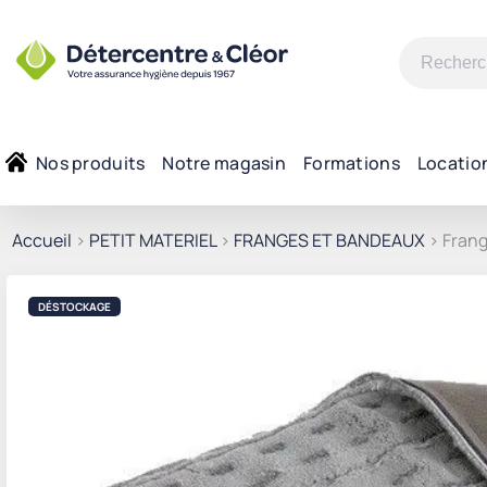
Recherche
pour :
Nos produits
Notre magasin
Formations
Locatio
Accueil
>
PETIT MATERIEL
>
FRANGES ET BANDEAUX
> Frang
DÉSTOCKAGE