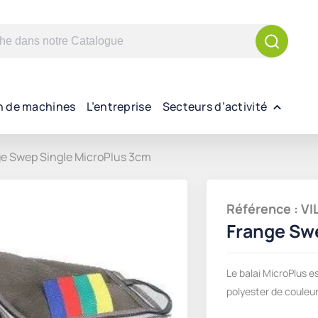
n de machines
L’entreprise
Secteurs d’activité
e Swep Single MicroPlus 3cm
Référence : V
Frange Sw
Le balai MicroPlus e
polyester de couleu