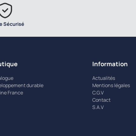
e Sécurisé
utique
Information
alogue
Actualités
eloppement durable
Mentions légales
ine France
C.G.V
Contact
S.A.V