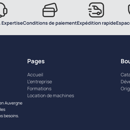
 Expertise
Conditions de paiement
Expédition rapide
Espac
Pages
Bo
Accueil
Cat
L’entreprise
Dév
Formations
Orig
Location de machines
n en Auvergne
les
os besoins.