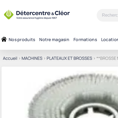
Recherche
pour :
Nos produits
Notre magasin
Formations
Locatio
Accueil
>
MACHINES
>
PLATEAUX ET BROSSES
> **BROSSE 