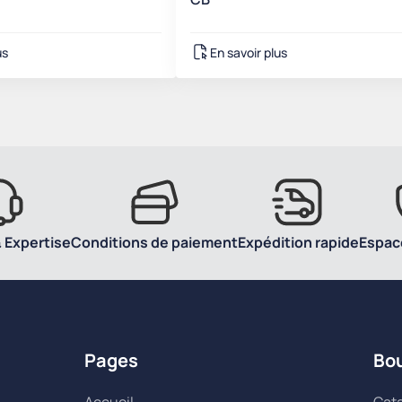
us
En savoir plus
 Expertise
Conditions de paiement
Expédition rapide
Espac
Pages
Bo