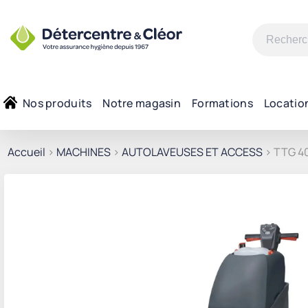
Recherche
pour :
Nos produits
Notre magasin
Formations
Locatio
Accueil
>
MACHINES
>
AUTOLAVEUSES ET ACCESS
> TTG 4