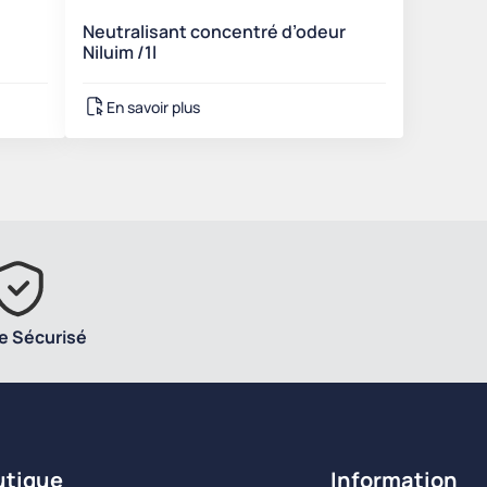
Neutralisant concentré d’odeur
Niluim /1l
En savoir plus
e Sécurisé
utique
Information