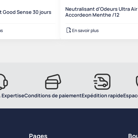
Neutralisant d’Odeurs Ultra Air
t Good Sense 30 jours
Accordeon Menthe /12
us
En savoir plus
 Expertise
Conditions de paiement
Expédition rapide
Espac
Pages
Bo