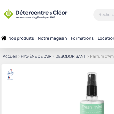
Recherche
pour :
Nos produits
Notre magasin
Formations
Locatio
Accueil
>
HYGIÈNE DE L'AIR
>
DESODORISANT
> Parfum d’Am