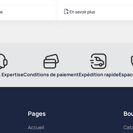
us
En savoir plus
 Expertise
Conditions de paiement
Expédition rapide
Espac
Pages
Bo
Accueil
Cat