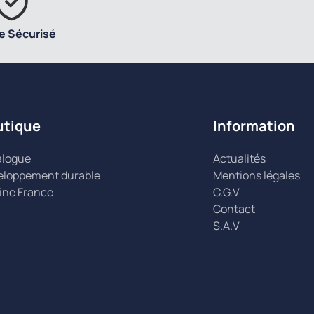
e Sécurisé
utique
Information
alogue
Actualités
eloppement durable
Mentions légales
ine France
C.G.V
Contact
S.A.V