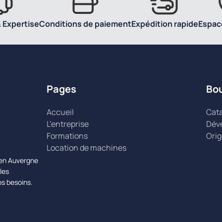
 Expertise
Conditions de paiement
Expédition rapide
Espac
Pages
Bo
Accueil
Cat
L’entreprise
Dév
Formations
Orig
Location de machines
n en Auvergne
les
os besoins.