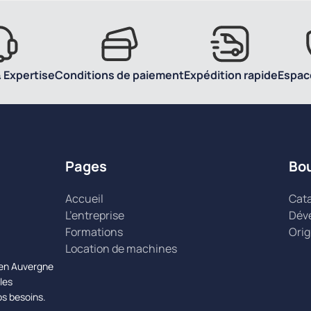
 Expertise
Conditions de paiement
Expédition rapide
Espac
Pages
Bo
Accueil
Cat
L’entreprise
Dév
Formations
Orig
Location de machines
n en Auvergne
les
os besoins.