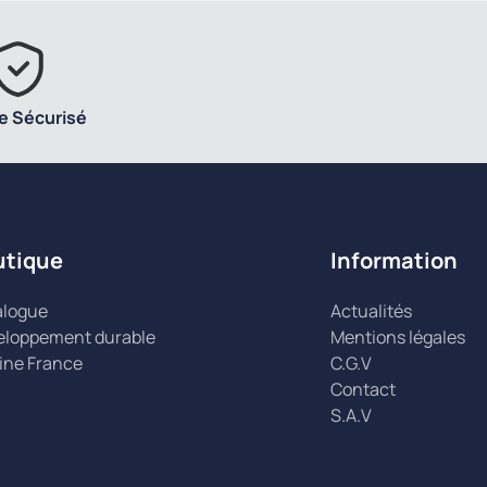
e Sécurisé
utique
Information
alogue
Actualités
eloppement durable
Mentions légales
ine France
C.G.V
Contact
S.A.V