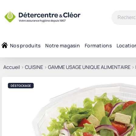
Recherche
pour :
Nos produits
Notre magasin
Formations
Locatio
Accueil
>
CUISINE
>
GAMME USAGE UNIQUE ALIMENTAIRE
>
DÉSTOCKAGE