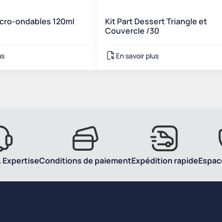
icro-ondables 120ml
Kit Part Dessert Triangle et
Couvercle /30
us
En savoir plus
 Expertise
Conditions de paiement
Expédition rapide
Espac