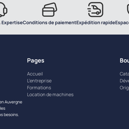
 Expertise
Conditions de paiement
Expédition rapide
Espac
Pages
Bo
Accueil
Cat
L’entreprise
Dév
Formations
Orig
Location de machines
n en Auvergne
les
os besoins.