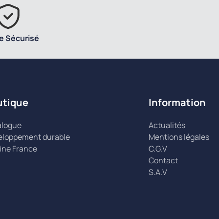
e Sécurisé
utique
Information
alogue
Actualités
eloppement durable
Mentions légales
ine France
C.G.V
Contact
S.A.V