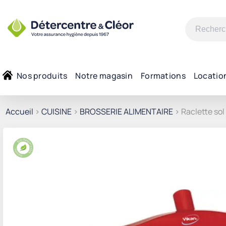
Recherche
pour :
Nos produits
Notre magasin
Formations
Locatio
Accueil
>
CUISINE
>
BROSSERIE ALIMENTAIRE
> Raclette so