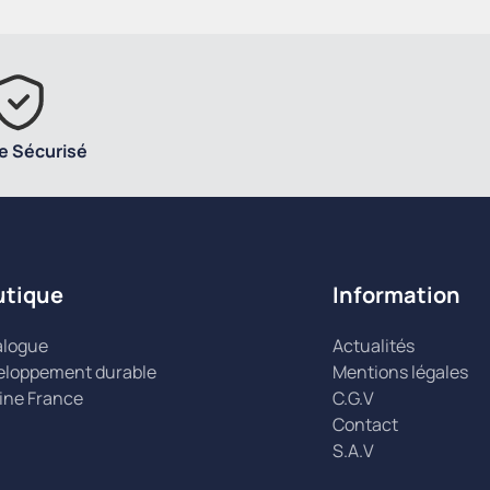
e Sécurisé
utique
Information
alogue
Actualités
eloppement durable
Mentions légales
ine France
C.G.V
Contact
S.A.V