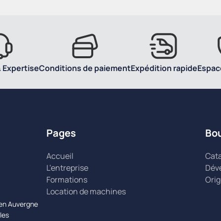
 Expertise
Conditions de paiement
Expédition rapide
Espac
Pages
Bo
Accueil
Cat
L’entreprise
Dév
Formations
Orig
Location de machines
n en Auvergne
les