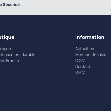
e Sécurisé
utique
Information
alogue
Actualités
eloppement durable
Mentions légales
ine France
C.G.V
Contact
S.A.V