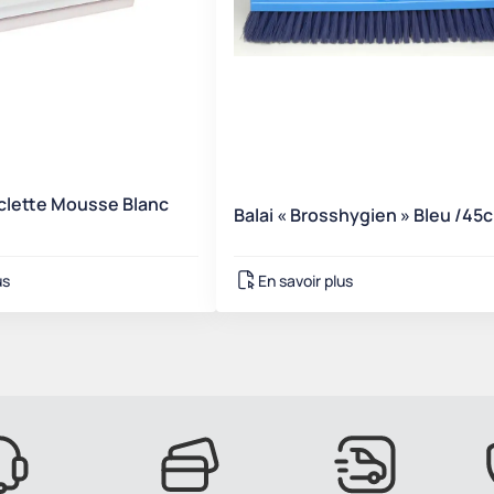
clette Mousse Blanc
Balai « Brosshygien » Bleu /45
us
En savoir plus