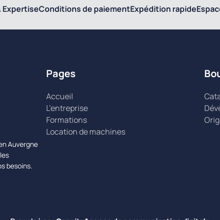
 Expertise
Conditions de paiement
Expédition rapide
Espac
Pages
Bo
Accueil
Cat
L’entreprise
Dév
Formations
Orig
Location de machines
n en Auvergne
les
os besoins.