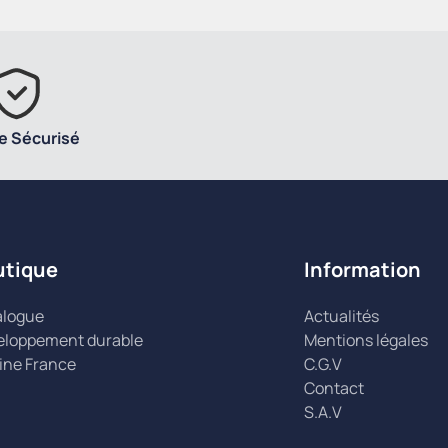
e Sécurisé
utique
Information
alogue
Actualités
eloppement durable
Mentions légales
ine France
C.G.V
Contact
S.A.V