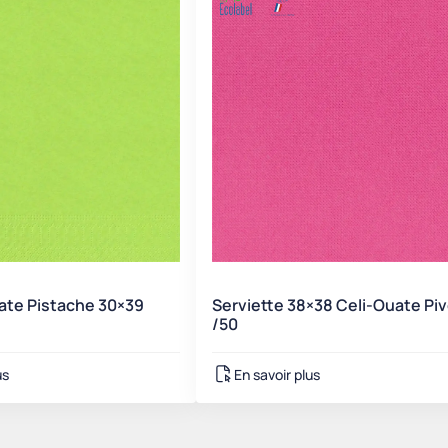
ate Pistache 30×39
Serviette 38×38 Celi-Ouate Pi
/50
us
En savoir plus