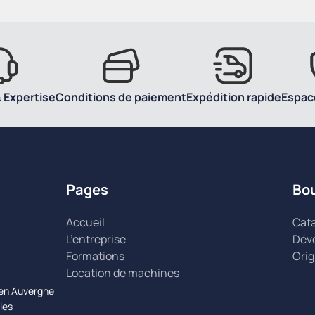
 Expertise
Conditions de paiement
Expédition rapide
Espac
Pages
Bo
Accueil
Cat
L’entreprise
Dév
Formations
Orig
Location de machines
n en Auvergne
les