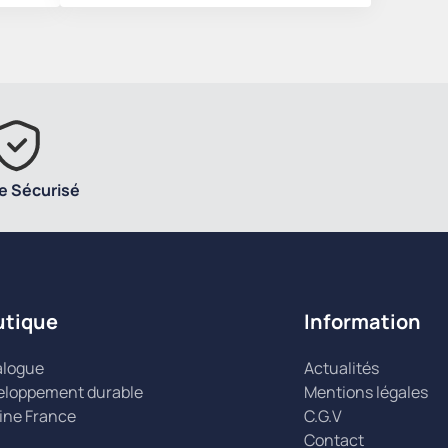
e Sécurisé
utique
Information
alogue
Actualités
eloppement durable
Mentions légales
ine France
C.G.V
Contact