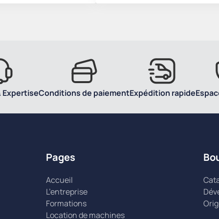
 Expertise
Conditions de paiement
Expédition rapide
Espac
Pages
Bo
Accueil
Cat
L’entreprise
Dév
Formations
Orig
Location de machines